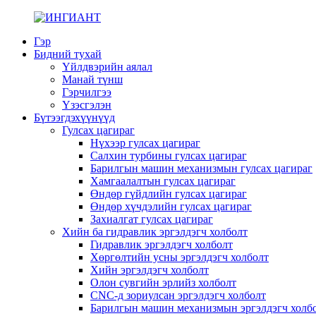
Гэр
Бидний тухай
Үйлдвэрийн аялал
Манай түнш
Гэрчилгээ
Үзэсгэлэн
Бүтээгдэхүүнүүд
Гулсах цагираг
Нүхээр гулсах цагираг
Салхин турбины гулсах цагираг
Барилгын машин механизмын гулсах цагираг
Хамгаалалтын гулсах цагираг
Өндөр гүйдлийн гулсах цагираг
Өндөр хүчдэлийн гулсах цагираг
Захиалгат гулсах цагираг
Хийн ба гидравлик эргэлдэгч холболт
Гидравлик эргэлдэгч холболт
Хөргөлтийн усны эргэлдэгч холболт
Хийн эргэлдэгч холболт
Олон сувгийн эрлийз холболт
CNC-д зориулсан эргэлдэгч холболт
Барилгын машин механизмын эргэлдэгч холб