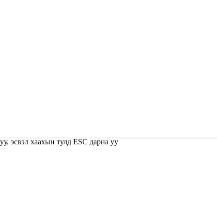
уу, эсвэл хаахын тулд ESC дарна уу