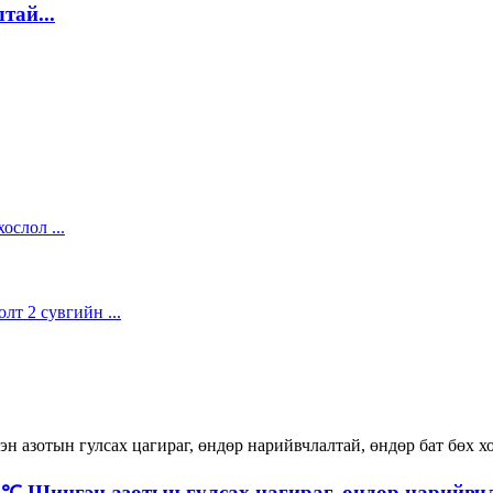
тай...
 Шингэн азотын гулсах цагираг, өндөр нарийвчла