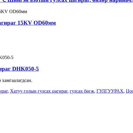
цагираг 15KV OD60мм
гираг DHK050-5
р хамгаалагдсан.
ираг
,
Хатуу голын гулсах цагираг
,
гулсах бөгж
,
ГУЛГУУРАХ
,
Цоо