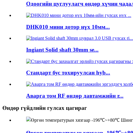
Одоогийн цуглуулагч өндөр хүчин чадал
DHK010 мини дотор нүх 10мм...
Ingiant Solid shaft 30mm se...
Стандарт бус тохируулсан hyb...
Аварга том RF өндөр давтамжийн r...
Өндөр гүйдлийн гулсах цагираг
Өргөн температурын хязгаар -196℃~+80℃