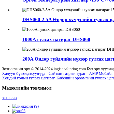
DHS060-2-5A Өндөр хүчдэлийн гулсах 
1000A гулсах цагираг DHS060
200A Өндөр гүйдлийн нүхээр гулсах ца
Зохиогчийн эрх © 2014-2024 ingiant-slipring.com Бүх эрх хуулиа
Халуун бүтээгдэхүүнүүд
-
Сайтын газрын зураг
-
AMP Мобайл
Хөндий голын гулсах цагираг
,
Кабелийн ороомгийн гулсах цаг
Мэдээллийн товхимол
захиалах