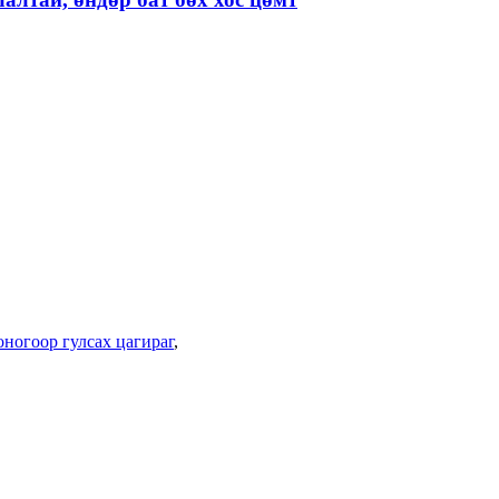
ногоор гулсах цагираг
,