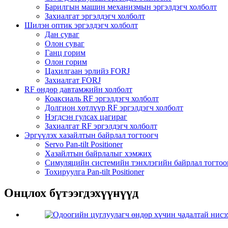
Барилгын машин механизмын эргэлдэгч холболт
Захиалгат эргэлдэгч холболт
Шилэн оптик эргэлдэгч холболт
Дан суваг
Олон суваг
Ганц горим
Олон горим
Цахилгаан эрлийз FORJ
Захиалгат FORJ
RF өндөр давтамжийн холболт
Коаксиаль RF эргэлдэгч холболт
Долгион хөтлүүр RF эргэлдэгч холболт
Нэгдсэн гулсах цагираг
Захиалгат RF эргэлдэгч холболт
Эргүүлэх хазайлтын байрлал тогтоогч
Servo Pan-tilt Positioner
Хазайлтын байрлалыг хэмжих
Симуляцийн системийн тэнхлэгийн байрлал тогтоо
Тохируулга Pan-tilt Positioner
Онцлох бүтээгдэхүүнүүд