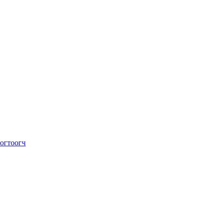
огтоогч