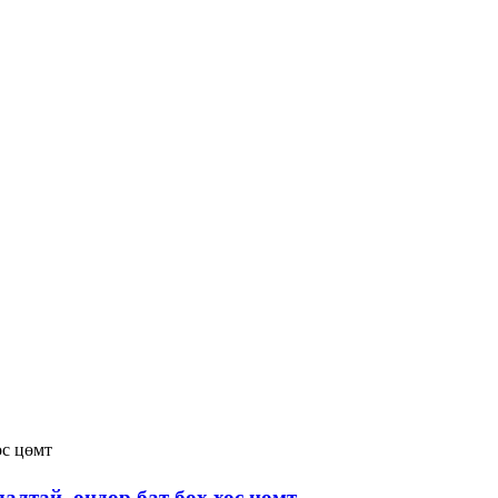
лтай, өндөр бат бөх хос цөмт