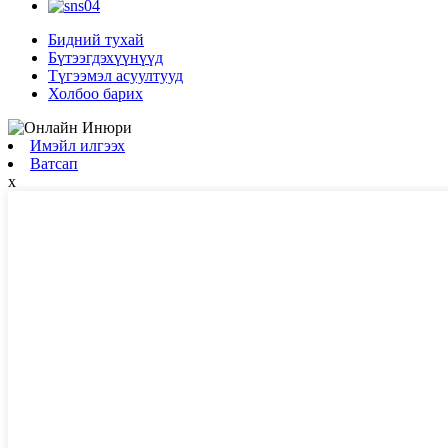
Бидний тухай
Бүтээгдэхүүнүүд
Түгээмэл асуултууд
Холбоо барих
Имэйл илгээх
Ватсап
x