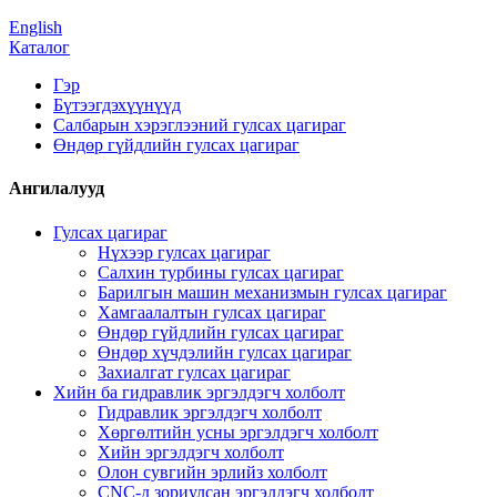
English
Каталог
Гэр
Бүтээгдэхүүнүүд
Салбарын хэрэглээний гулсах цагираг
Өндөр гүйдлийн гулсах цагираг
Ангилалууд
Гулсах цагираг
Нүхээр гулсах цагираг
Салхин турбины гулсах цагираг
Барилгын машин механизмын гулсах цагираг
Хамгаалалтын гулсах цагираг
Өндөр гүйдлийн гулсах цагираг
Өндөр хүчдэлийн гулсах цагираг
Захиалгат гулсах цагираг
Хийн ба гидравлик эргэлдэгч холболт
Гидравлик эргэлдэгч холболт
Хөргөлтийн усны эргэлдэгч холболт
Хийн эргэлдэгч холболт
Олон сувгийн эрлийз холболт
CNC-д зориулсан эргэлдэгч холболт