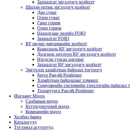
Захиалгат эргэлдэгч холболт
Шилэн оптик эргэлдэгч холболт
Дан суваг
Олон суваг
Ганц горим
Олон горим
Цахилгаан эрлийз FORJ
Захиалгат FORJ
RF өндөр давтамжийн холболт
Коаксиаль RF эргэлдэгч холболт
Долгион хөтлүүр RF эргэлдэгч холболт
Нэгдсэн гулсах цагираг
Захиалгат RF эргэлдэгч холболт
Эргүүлэх хазайлтын байрлал тогтоогч
Servo Pan-tilt Positioner
Хазайлтын байрлалыг хэмжих
Симуляцийн системийн тэнхлэгийн байрлал т
Тохируулга Pan-tilt Positioner
Ингиант Мэдээ
Салбарын мэдээ
Бүтээгдэхүүний мэдээ
Компанийн мэдээ
Холбоо барих
Каталогууд
Түгээмэл асуултууд