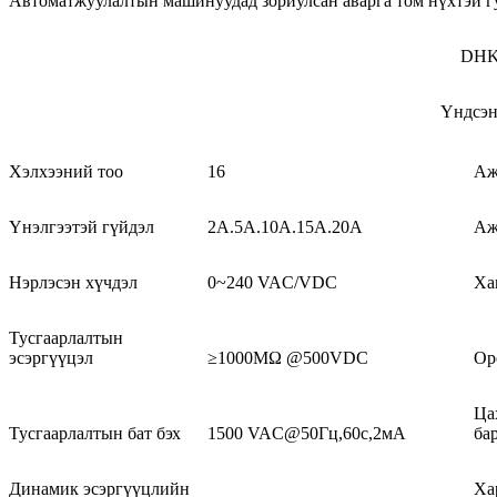
Автоматжуулалтын машинуудад зориулсан аварга том нүхтэй г
DHK
Үндсэн
Хэлхээний тоо
16
Аж
Үнэлгээтэй гүйдэл
2A.5A.10A.15A.20A
Аж
Нэрлэсэн хүчдэл
0~240 VAC/VDC
Ха
Тусгаарлалтын
эсэргүүцэл
≥1000MΩ @500VDC
Ор
Ца
Тусгаарлалтын бат бэх
1500 VAC@50Гц,60с,2мА
ба
Динамик эсэргүүцлийн
Ха