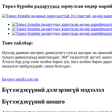
Төрөл бүрийн радаруудад зориулсан өндөр нарий
Товч тайлбар:
Нүхээр дамжин өнгөрөх дамжуулагч гулсах цагираг нь ерөнхий 
хүчдэл дамжуулахад ашиглагддаг; 360° тасралтгүй эргэлт, цахи
Хэлхээ бүр дээр олон холбоо барих цэг, бага холбоо барих дара
захиалгат шийдлүүдийг санал болгодог;
Бидэнд имэйл илгээх
Бүтээгдэхүүний дэлгэрэнгүй мэдээлэл
Бүтээгдэхүүний шошго