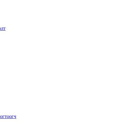
олт
огтоогч