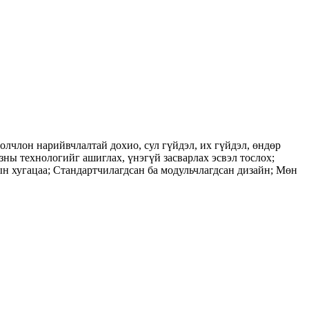
лчлон нарийвчлалтай дохио, сул гүйдэл, их гүйдэл, өндөр
ы технологийг ашиглах, үнэгүй засварлах эсвэл тослох; ​​
тын хугацаа; Стандартчилагдсан ба модульчлагдсан дизайн; Мөн