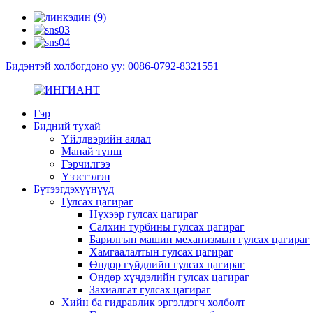
Бидэнтэй холбогдоно уу: 0086-0792-8321551
Гэр
Бидний тухай
Үйлдвэрийн аялал
Манай түнш
Гэрчилгээ
Үзэсгэлэн
Бүтээгдэхүүнүүд
Гулсах цагираг
Нүхээр гулсах цагираг
Салхин турбины гулсах цагираг
Барилгын машин механизмын гулсах цагираг
Хамгаалалтын гулсах цагираг
Өндөр гүйдлийн гулсах цагираг
Өндөр хүчдэлийн гулсах цагираг
Захиалгат гулсах цагираг
Хийн ба гидравлик эргэлдэгч холболт