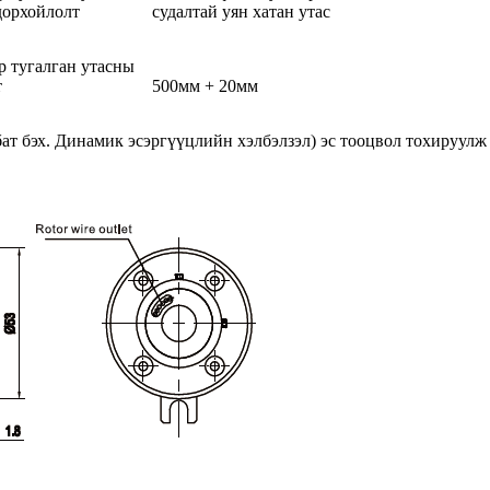
дорхойлолт
судалтай уян хатан утас
р тугалган утасны
т
500мм + 20мм
ат бэх. Динамик эсэргүүцлийн хэлбэлзэл) эс тооцвол тохируулж 