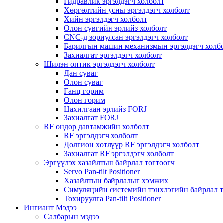
Гидравлик эргэлдэгч холболт
Хөргөлтийн усны эргэлдэгч холболт
Хийн эргэлдэгч холболт
Олон сувгийн эрлийз холболт
CNC-д зориулсан эргэлдэгч холболт
Барилгын машин механизмын эргэлдэгч холб
Захиалгат эргэлдэгч холболт
Шилэн оптик эргэлдэгч холболт
Дан суваг
Олон суваг
Ганц горим
Олон горим
Цахилгаан эрлийз FORJ
Захиалгат FORJ
RF өндөр давтамжийн холболт
RF эргэлдэгч холболт
Долгион хөтлүүр RF эргэлдэгч холболт
Захиалгат RF эргэлдэгч холболт
Эргүүлэх хазайлтын байрлал тогтоогч
Servo Pan-tilt Positioner
Хазайлтын байрлалыг хэмжих
Симуляцийн системийн тэнхлэгийн байрлал т
Тохируулга Pan-tilt Positioner
Ингиант Мэдээ
Салбарын мэдээ