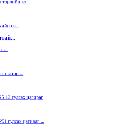
тай...
.