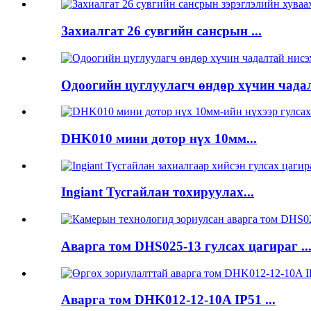
Захиалгат 26 сувгийн сансрын ...
Одоогийн цуглуулагч өндөр хүчин чадал
DHK010 мини дотор нүх 10мм...
Ingiant Тусгайлан тохируулах...
Аварга том DHS025-13 гулсах цагираг ..
Аварга том DHK012-12-10A IP51 ...