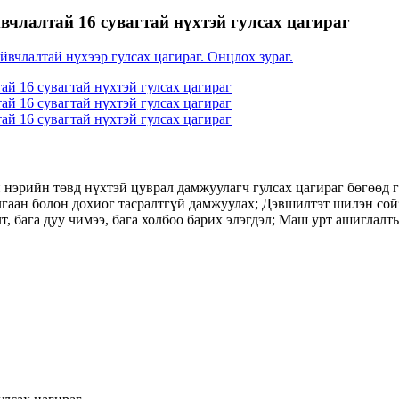
вчлалтай 16 сувагтай нүхтэй гулсах цагираг
нэрийн төвд нүхтэй цуврал дамжуулагч гулсах цагираг бөгөөд го
лгаан болон дохиог тасралтгүй дамжуулах; Дэвшилтэт шилэн сойзн
лт, бага дуу чимээ, бага холбоо барих элэгдэл; Маш урт ашиглал