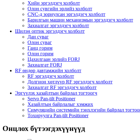
Хийн эргэлдэгч холболт
Олон сувгийн эрлийз холболт
CNC-д зориулсан эргэлдэгч холболт
Барилгын машин механизмын эргэлдэгч холболт
Захиалгат эргэлдэгч холболт
Шилэн оптик эргэлдэгч холболт
Дан суваг
Олон суваг
Ганц горим
Олон горим
Цахилгаан эрлийз FORJ
Захиалгат FORJ
RF өндөр давтамжийн холболт
RF эргэлдэгч холболт
Долгион хөтлүүр RF эргэлдэгч холболт
Захиалгат RF эргэлдэгч холболт
Эргүүлэх хазайлтын байрлал тогтоогч
Servo Pan-tilt Positioner
Хазайлтын байрлалыг хэмжих
Симуляцийн системийн тэнхлэгийн байрлал тогтоо
Тохируулга Pan-tilt Positioner
Онцлох бүтээгдэхүүнүүд