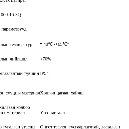
улсах цагираг
060-16-3Q
 параметрүүд
“-40℃~+65℃”
лын температур
лын чийгшил
<70%
мгаалалтын түвшин
IP54
он сууцны материал
Хөнгөн цагаан хайлш
хилгаан холбоо
рих материал
Үнэт металл
р тугалган утасны
Өнгөт тефлон тусгаарлагчтай, лаазалсан