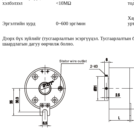
хэлбэлзэл
<10MΩ
то
Ха
Эргэлтийн хурд
0~600 эрг/мин
ур
Дээрх бүх зүйлийг (тусгаарлалтын эсэргүүцэл. Тусгаарлалтын б
шаардлагын дагуу өөрчилж болно.