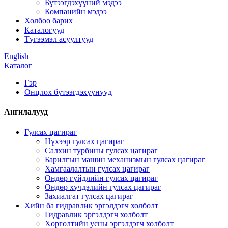
Бүтээгдэхүүний мэдээ
Компанийн мэдээ
Холбоо барих
Каталогууд
Түгээмэл асуултууд
English
Каталог
Гэр
Онцлох бүтээгдэхүүнүүд
Ангилалууд
Гулсах цагираг
Нүхээр гулсах цагираг
Салхин турбины гулсах цагираг
Барилгын машин механизмын гулсах цагираг
Хамгаалалтын гулсах цагираг
Өндөр гүйдлийн гулсах цагираг
Өндөр хүчдэлийн гулсах цагираг
Захиалгат гулсах цагираг
Хийн ба гидравлик эргэлдэгч холболт
Гидравлик эргэлдэгч холболт
Хөргөлтийн усны эргэлдэгч холболт