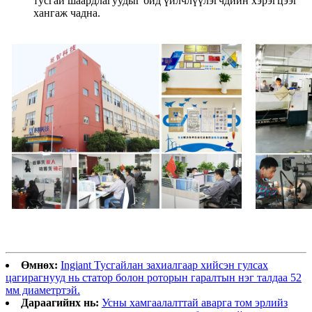
тусгай шаардлагуудыг бид үйлчлүүлэгчдийн хэрэгцээг
хангаж чадна.
Өмнөх:
Ingiant Тусгайлан захиалгаар хийсэн гулсах
цагирагнууд нь статор болон роторын гаралтын нэг талдаа 52
мм диаметртэй.
Дараагийнх нь:
Усны хамгаалалттай аварга том эрлийз