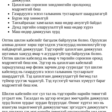
дамжуулах
Цахилгаан соронзон хөндлөнгийн оролцоонд
мэдрэмтгий биш
Газардуулга эсвэл гальваник тусгаарлалт шаардлагагүй
Бүрэн хор хөнөөлгүй
Танхайрахаас хамгаалах маш өндөр аюулгүй байдал
Дунд зэргийн олшруулалтгүй маш өндөр хүрээ
Маш өндөр дамжуулах хурд
Оптик шилэн кабелийг багцалж байрлуулж болно. Оруулсан
аливаа дохиог хөрш зэргэлдээх утаснуудад нөлөөлөхгүйгээр
найдвартай дамжуулдаг. Тэдгээрийг цахилгаан дамжуулах
шугамын хажууд ямар ч асуудалгүйгээр байрлуулж болно.
Оптик шилэн кабелиуд нь ямар ч төрлийн соронзон оронд
мэдрэмтгий биш юм. Эдгээр нь цахилгаан кабельтай
харьцуулахад өөр физик зарчим дээр суурилдаг тул шилэн
кабелиуд нь газардуулга эсвэл гальваник тусгаарлалт
шаарддаггүй. Тэд цахилгаан дамжуулдаггүй бөгөөд гал
түймэр үүсгэж чадахгүй. Тэд хүсээгүй чагнах хүмүүст бараг
мэдрэмтгий биш юм.
Шилэн кабелийн нэг сул тал нь тэдгээрийн нарийн төвөгтэй
угсралт юм. Тасалдал нь эдгээр өгөгдөл зөөгчдийн дамжуулах
хурд болон хурдыг хурдан бууруулдаг. Өнөөг хүртэл энэ нь
ялангуяа хөдөлгөөнгүй дамжуулагчаас эргэлдэгч дамжуулагч
руу шилжих гэх мэт нарийн төвөгтэй шилжилтийн үед үнэн