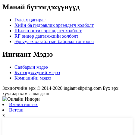
Манай бүтээгдэхүүнүүд
Гулсах цагираг
Хийн ба гидравлик эргэлдэгч холболт
Шилэн оптик эргэлдэгч холболт
RF өндөр давтамжийн холболт
Эргүүлэх хазайлтын байрлал тогтоогч
Ингиант Мэдээ
Салбарын мэдээ
Бүтээгдэхүүний мэдээ
Компанийн мэдээ
Зохиогчийн эрх © 2014-2026 ingiant-slipring.com Бүх эрх
хуулиар хамгаалагдсан.
Имэйл илгээх
Ватсап
x