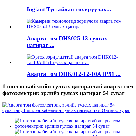
Ingiant Тусгайлан тохируулах...
Аварга том DHS025-13 гулсах
цагираг ...
Аварга том DHK012-12-10A IP51 ...
1 шилэн кабелийн гулсах цагирагтай аварга том
фотоэлектрик эрлийз гулсах цагираг 54 суваг