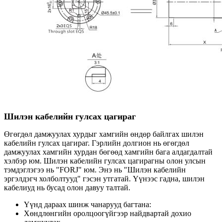
Шилэн кабелийн гулсах цагираг
Өгөгдөл дамжуулах хурдыг хамгийн өндөр байлгах шилэн
кабелийн гулсах цагираг. Гэрлийн долгион нь өгөгдөл
дамжуулах хамгийн хурдан бөгөөд хамгийн бага алдагдалтай
хэлбэр юм. Шилэн кабелийн гулсах цагирагны олон улсын
тэмдэглэгээ нь "FORJ" юм. Энэ нь "Шилэн кабелийн
эргэлдэгч холболтууд" гэсэн утгатай. Үүнээс гадна, шилэн
кабелиуд нь бусад олон давуу талтай.
Үүнд дараах шинж чанарууд багтана:
Хөндлөнгийн оролцоогүйгээр найдвартай дохио