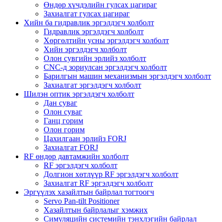
Өндөр хүчдэлийн гулсах цагираг
Захиалгат гулсах цагираг
Хийн ба гидравлик эргэлдэгч холболт
Гидравлик эргэлдэгч холболт
Хөргөлтийн усны эргэлдэгч холболт
Хийн эргэлдэгч холболт
Олон сувгийн эрлийз холболт
CNC-д зориулсан эргэлдэгч холболт
Барилгын машин механизмын эргэлдэгч холболт
Захиалгат эргэлдэгч холболт
Шилэн оптик эргэлдэгч холболт
Дан суваг
Олон суваг
Ганц горим
Олон горим
Цахилгаан эрлийз FORJ
Захиалгат FORJ
RF өндөр давтамжийн холболт
RF эргэлдэгч холболт
Долгион хөтлүүр RF эргэлдэгч холболт
Захиалгат RF эргэлдэгч холболт
Эргүүлэх хазайлтын байрлал тогтоогч
Servo Pan-tilt Positioner
Хазайлтын байрлалыг хэмжих
Симуляцийн системийн тэнхлэгийн байрлал