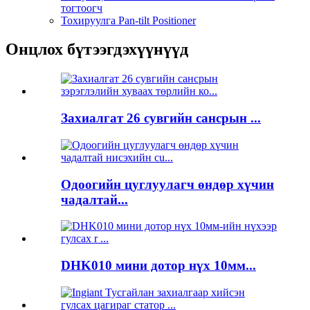
тогтоогч
Тохируулга Pan-tilt Positioner
Онцлох бүтээгдэхүүнүүд
Захиалгат 26 сувгийн сансрын ...
Одоогийн цуглуулагч өндөр хүчин
чадалтай...
DHK010 мини дотор нүх 10мм...