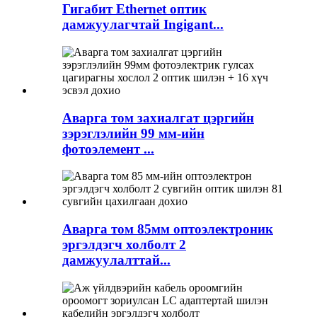
Гигабит Ethernet оптик
дамжуулагчтай Ingigant...
Аварга том захиалгат цэргийн
зэрэглэлийн 99 мм-ийн
фотоэлемент ...
Аварга том 85мм оптоэлектроник
эргэлдэгч холболт 2
дамжуулалттай...