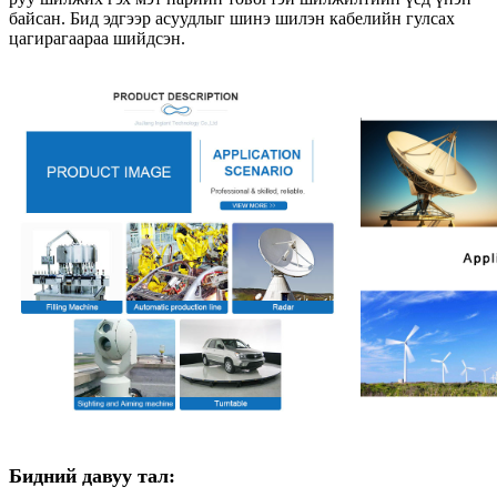
байсан. Бид эдгээр асуудлыг шинэ шилэн кабелийн гулсах
цагирагаараа шийдсэн.
Бидний давуу тал: