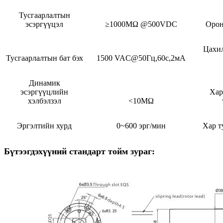
Тусгаарлалтын
эсэргүүцэл
≥1000MΩ @500VDC
Орон
Цахил
Тусгаарлалтын бат бэх
1500 VAC@50Гц,60с,2мА
Динамик
эсэргүүцлийн
Хар
хэлбэлзэл
<10MΩ
Эргэлтийн хурд
0~600 эрг/мин
Хар т
Бүтээгдэхүүний стандарт тойм зураг: