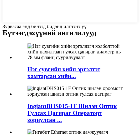
Зурвасаа энд бичээд бидэнд илгээнэ үү
Бүтээгдэхүүний ангилалууд
Нэг сувгийн хийн эргэлтэт
хамтарсан хийн...
IngiantDHS015-1F Шилэн Оптик
Гулсах Цагираг Операторт
зориулсан ...