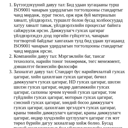
Бүтээгдэхүүний давуу тал: Бид удаан хугацааны турш
ISO9001 чанарын удирдлагын тогтолцооны стандартыг
чанд мөрдөж, зураг төсөл, орж ирж буй материалын
хяналт, үйлдвэрлэл, туршилт болон бусад холбоосуудад
хатуу хяналт тавьж, үйлдвэрлэлийн процессыг байнга
сайжруулж ирсэн. Дамжуулагч гулсах цагираг
үйлдвэрлэхдээ дээд зэргийн гүйцэтгэл, чанарын
тогтвортой байдлыг хангахын тулд бид удаан хугацаанд
ISO9001 чанарын удирдлагын тогтолцооны стандартыг
чанд мөрдөж ирсэн.
Компанийн давуу тал: Мэргэжлийн баг, тансаг
технологи, нарийн тоног төхөөрөмж, төгс менежмент,
дэвшилтэт бизнесийн философи
Захиалгат давуу тал: Стандарт бус нарийвчлалтай гулсах
цагираг, хийн цахилгаан гулсах цагираг, бичил
дамжуулагч гулсах цагираг, HD гулсах цагираг, шилэн
шилэн гулсах цагираг, өндөр давтамжийн гулсах
цагираг, салхины эрчим хүчний гулсах цагираг, том
гүйдлийн гулсах цагираг, моторын гулсах цагираг,
сэнсний гулсах цагираг, хөндий босоо дамжуулагч
гулсах цагираг, цахилгаан эргэлдэгч гулсах цагираг,
краны төвийн дамжуулагч цагираг, краны дамжуулагч
цагираг, өндөр хүчдэлийн цуглуулагч цагираг гэх мэт
төрөл бүрийн дагуу захиалгаар хийж болно. Бусад