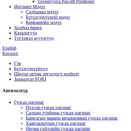
Тохируулга Pan-tilt Positioner
Ингиант Мэдээ
Салбарын мэдээ
Бүтээгдэхүүний мэдээ
Компанийн мэдээ
Холбоо барих
Каталогууд
Түгээмэл асуултууд
English
Каталог
Гэр
Бүтээгдэхүүнүүд
Шилэн оптик эргэлдэгч холболт
Захиалгат FORJ
Ангилалууд
Гулсах цагираг
Нүхээр гулсах цагираг
Салхин турбины гулсах цагираг
Барилгын машин механизмын гулсах цагираг
Хамгаалалтын гулсах цагираг
Өндөр гүйдлийн гулсах цагираг