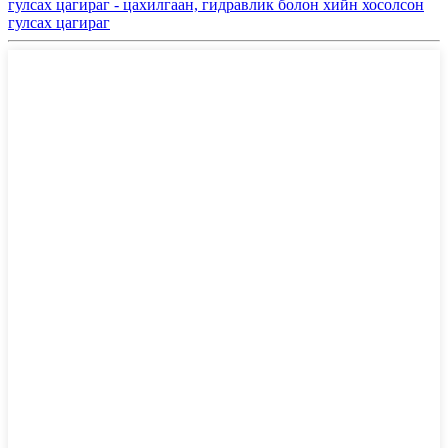
гулсах цагираг - цахилгаан, гидравлик болон хийн хосолсон
гулсах цагираг