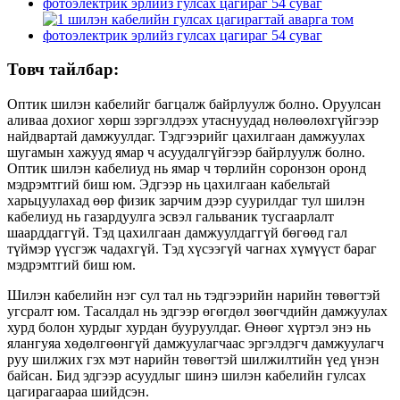
Товч тайлбар:
Оптик шилэн кабелийг багцалж байрлуулж болно. Оруулсан
аливаа дохиог хөрш зэргэлдээх утаснуудад нөлөөлөхгүйгээр
найдвартай дамжуулдаг. Тэдгээрийг цахилгаан дамжуулах
шугамын хажууд ямар ч асуудалгүйгээр байрлуулж болно.
Оптик шилэн кабелиуд нь ямар ч төрлийн соронзон оронд
мэдрэмтгий биш юм. Эдгээр нь цахилгаан кабельтай
харьцуулахад өөр физик зарчим дээр суурилдаг тул шилэн
кабелиуд нь газардуулга эсвэл гальваник тусгаарлалт
шаарддаггүй. Тэд цахилгаан дамжуулдаггүй бөгөөд гал
түймэр үүсгэж чадахгүй. Тэд хүсээгүй чагнах хүмүүст бараг
мэдрэмтгий биш юм.
Шилэн кабелийн нэг сул тал нь тэдгээрийн нарийн төвөгтэй
угсралт юм. Тасалдал нь эдгээр өгөгдөл зөөгчдийн дамжуулах
хурд болон хурдыг хурдан бууруулдаг. Өнөөг хүртэл энэ нь
ялангуяа хөдөлгөөнгүй дамжуулагчаас эргэлдэгч дамжуулагч
руу шилжих гэх мэт нарийн төвөгтэй шилжилтийн үед үнэн
байсан. Бид эдгээр асуудлыг шинэ шилэн кабелийн гулсах
цагирагаараа шийдсэн.