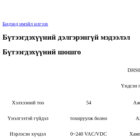
Бидэнд имэйл илгээх
Бүтээгдэхүүний дэлгэрэнгүй мэдээлэл
Бүтээгдэхүүний шошго
DHS0
Үндсэн 
Хэлхээний тоо
54
Аж
Үнэлгээтэй гүйдэл
тохируулж болно
А
Нэрлэсэн хүчдэл
0~240 VAC/VDC
Хамг