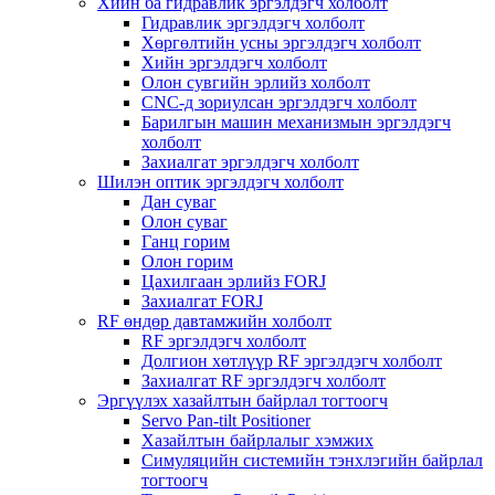
Хийн ба гидравлик эргэлдэгч холболт
Гидравлик эргэлдэгч холболт
Хөргөлтийн усны эргэлдэгч холболт
Хийн эргэлдэгч холболт
Олон сувгийн эрлийз холболт
CNC-д зориулсан эргэлдэгч холболт
Барилгын машин механизмын эргэлдэгч
холболт
Захиалгат эргэлдэгч холболт
Шилэн оптик эргэлдэгч холболт
Дан суваг
Олон суваг
Ганц горим
Олон горим
Цахилгаан эрлийз FORJ
Захиалгат FORJ
RF өндөр давтамжийн холболт
RF эргэлдэгч холболт
Долгион хөтлүүр RF эргэлдэгч холболт
Захиалгат RF эргэлдэгч холболт
Эргүүлэх хазайлтын байрлал тогтоогч
Servo Pan-tilt Positioner
Хазайлтын байрлалыг хэмжих
Симуляцийн системийн тэнхлэгийн байрлал
тогтоогч