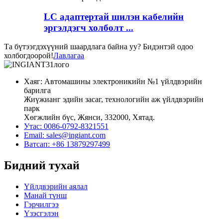
LC адаптертай шилэн кабелийн
эргэлдэгч холболт ...
Та бүтээгдэхүүний шаардлага байна уу? Бидэнтэй одоо
холбогдоорой!
Лавлагаа
Хаяг: Автомашины электроникийн №1 үйлдвэрийн
барилга
Жиүжианг эдийн засаг, технологийн аж үйлдвэрийн
парк
Хөгжлийн бүс, Жянси, 332000, Хятад.
Утас: 0086-0792-8321551
Email:
sales@ingiant.com
Ватсап: +86 13879297499
Бидний тухай
Үйлдвэрийн аялал
Манай түнш
Гэрчилгээ
Үзэсгэлэн