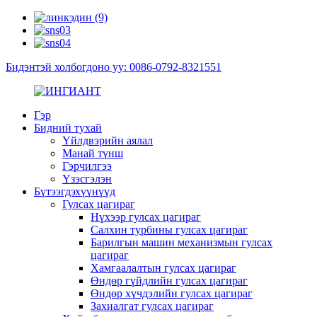
Бидэнтэй холбогдоно уу: 0086-0792-8321551
Гэр
Бидний тухай
Үйлдвэрийн аялал
Манай түнш
Гэрчилгээ
Үзэсгэлэн
Бүтээгдэхүүнүүд
Гулсах цагираг
Нүхээр гулсах цагираг
Салхин турбины гулсах цагираг
Барилгын машин механизмын гулсах
цагираг
Хамгаалалтын гулсах цагираг
Өндөр гүйдлийн гулсах цагираг
Өндөр хүчдэлийн гулсах цагираг
Захиалгат гулсах цагираг