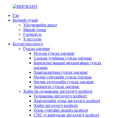
Гэр
Бидний тухай
Үйлдвэрийн аялал
Манай түнш
Гэрчилгээ
Үзэсгэлэн
Бүтээгдэхүүнүүд
Гулсах цагираг
Нүхээр гулсах цагираг
Салхин турбины гулсах цагираг
Барилгын машин механизмын гулсах
цагираг
Хамгаалалтын гулсах цагираг
Өндөр гүйдлийн гулсах цагираг
Өндөр хүчдэлийн гулсах цагираг
Захиалгат гулсах цагираг
Хийн ба гидравлик эргэлдэгч холболт
Гидравлик эргэлдэгч холболт
Хөргөлтийн усны эргэлдэгч холболт
Хийн эргэлдэгч холболт
Олон сувгийн эрлийз холболт
CNC-д зориулсан эргэлдэгч холболт