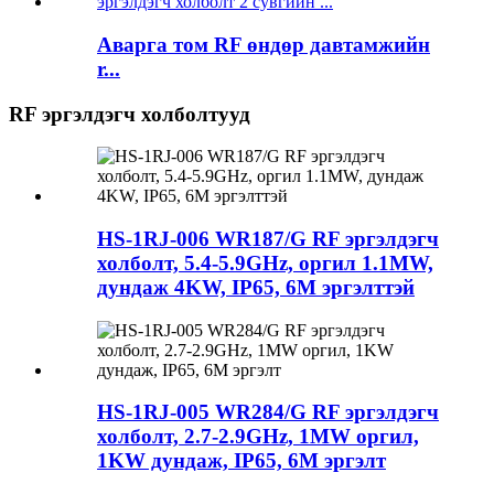
Аварга том RF өндөр давтамжийн
r...
RF эргэлдэгч холболтууд
HS-1RJ-006 WR187/G RF эргэлдэгч
холболт, 5.4-5.9GHz, оргил 1.1MW,
дундаж 4KW, IP65, 6M эргэлттэй
HS-1RJ-005 WR284/G RF эргэлдэгч
холболт, 2.7-2.9GHz, 1MW оргил,
1KW дундаж, IP65, 6M эргэлт