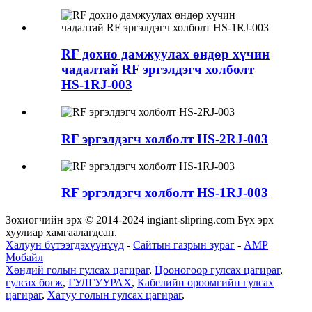
RF дохио дамжуулах өндөр хүчин
чадалтай RF эргэлдэгч холболт
HS-1RJ-003
RF эргэлдэгч холболт HS-2RJ-003
RF эргэлдэгч холболт HS-1RJ-003
Зохиогчийн эрх © 2014-2024 ingiant-slipring.com Бүх эрх
хуулиар хамгаалагдсан.
Халуун бүтээгдэхүүнүүд
-
Сайтын газрын зураг
-
AMP
Мобайл
Хөндий голын гулсах цагираг
,
Цооногоор гулсах цагираг
,
гулсах бөгж
,
ГУЛГУУРАХ
,
Кабелийн ороомгийн гулсах
цагираг
,
Хатуу голын гулсах цагираг
,