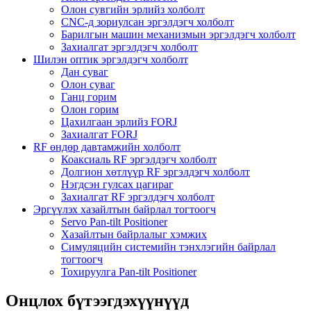
Олон сувгийн эрлийз холболт
CNC-д зориулсан эргэлдэгч холболт
Барилгын машин механизмын эргэлдэгч холболт
Захиалгат эргэлдэгч холболт
Шилэн оптик эргэлдэгч холболт
Дан суваг
Олон суваг
Ганц горим
Олон горим
Цахилгаан эрлийз FORJ
Захиалгат FORJ
RF өндөр давтамжийн холболт
Коаксиаль RF эргэлдэгч холболт
Долгион хөтлүүр RF эргэлдэгч холболт
Нэгдсэн гулсах цагираг
Захиалгат RF эргэлдэгч холболт
Эргүүлэх хазайлтын байрлал тогтоогч
Servo Pan-tilt Positioner
Хазайлтын байрлалыг хэмжих
Симуляцийн системийн тэнхлэгийн байрлал
тогтоогч
Тохируулга Pan-tilt Positioner
Онцлох бүтээгдэхүүнүүд