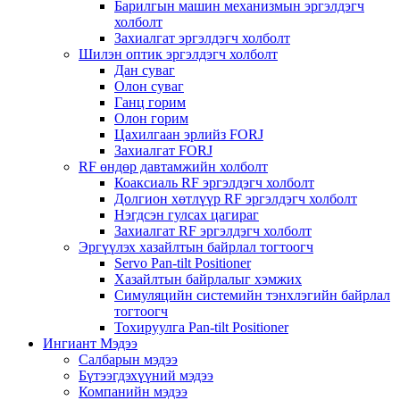
Барилгын машин механизмын эргэлдэгч
холболт
Захиалгат эргэлдэгч холболт
Шилэн оптик эргэлдэгч холболт
Дан суваг
Олон суваг
Ганц горим
Олон горим
Цахилгаан эрлийз FORJ
Захиалгат FORJ
RF өндөр давтамжийн холболт
Коаксиаль RF эргэлдэгч холболт
Долгион хөтлүүр RF эргэлдэгч холболт
Нэгдсэн гулсах цагираг
Захиалгат RF эргэлдэгч холболт
Эргүүлэх хазайлтын байрлал тогтоогч
Servo Pan-tilt Positioner
Хазайлтын байрлалыг хэмжих
Симуляцийн системийн тэнхлэгийн байрлал
тогтоогч
Тохируулга Pan-tilt Positioner
Ингиант Мэдээ
Салбарын мэдээ
Бүтээгдэхүүний мэдээ
Компанийн мэдээ