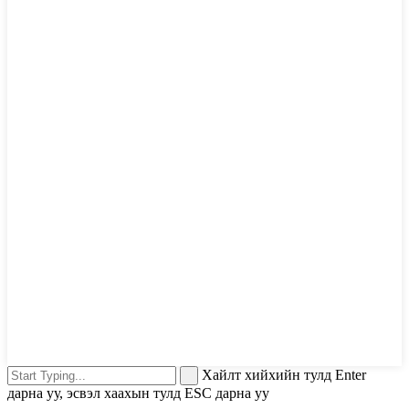
Хайлт хийхийн тулд Enter
дарна уу, эсвэл хаахын тулд ESC дарна уу