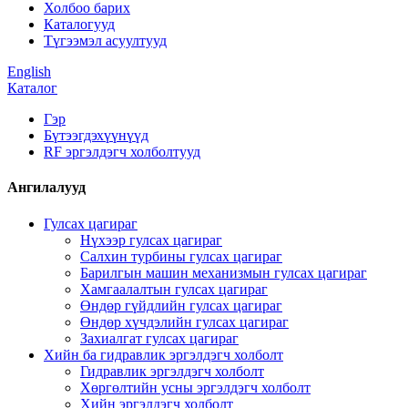
Холбоо барих
Каталогууд
Түгээмэл асуултууд
English
Каталог
Гэр
Бүтээгдэхүүнүүд
RF эргэлдэгч холболтууд
Ангилалууд
Гулсах цагираг
Нүхээр гулсах цагираг
Салхин турбины гулсах цагираг
Барилгын машин механизмын гулсах цагираг
Хамгаалалтын гулсах цагираг
Өндөр гүйдлийн гулсах цагираг
Өндөр хүчдэлийн гулсах цагираг
Захиалгат гулсах цагираг
Хийн ба гидравлик эргэлдэгч холболт
Гидравлик эргэлдэгч холболт
Хөргөлтийн усны эргэлдэгч холболт
Хийн эргэлдэгч холболт