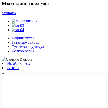
Мэдээллийн товхимол
захиалах
Бидний тухай
Бүтээгдэхүүнүүд
Түгээмэл асуултууд
Холбоо барих
Имэйл илгээх
Ватсап
x